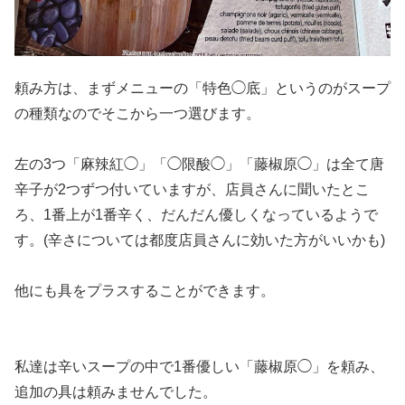
頼み方は、まずメニューの「特色◯底」というのがスープ
の種類なのでそこから一つ選びます。
左の3つ「麻辣紅◯」「◯限酸◯」「藤椒原◯」は全て唐
辛子が2つずつ付いていますが、店員さんに聞いたとこ
ろ、1番上が1番辛く、だんだん優しくなっているようで
す。(辛さについては都度店員さんに効いた方がいいかも)
他にも具をプラスすることができます。
私達は辛いスープの中で1番優しい「藤椒原◯」を頼み、
追加の具は頼みませんでした。