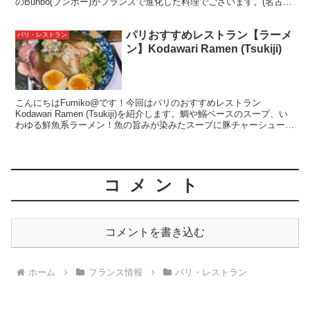
のBunbo(ブンボー)がフランスで進化した料理でございます。(名古屋
名物、台湾ラーメンみたいなもので...
パリおすすめレストラン【ラーメ
パリ・レストラン
ン】Kodawari Ramen (Tsukiji)
こんにちはFumiko@です！今回はパリのおすすめレストラン
Kodawari Ramen (Tsukiji)を紹介します。鯛や鰯ベースのスープ、い
わゆる鮮魚系ラーメン！魚の旨みが染みたスープに豚チャーシューや
玉子をトッピングしていただきます。とても美味しいラーメンと築地
市場にいるかのような活気あふれる店内が特徴です^^
コメント
コメントを書き込む
ホーム
フランス情報
パリ・レストラン