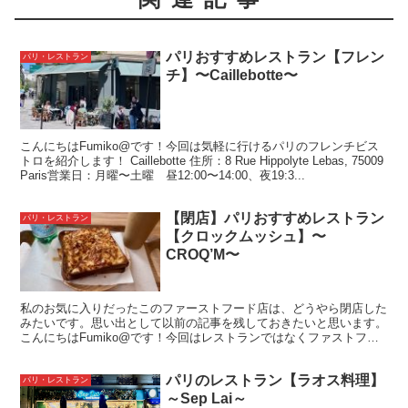
パリおすすめレストラン【フレン
パリ・レストラン
チ】〜Caillebotte〜
こんにちはFumiko@です！今回は気軽に行けるパリのフレンチビス
トロを紹介します！ Caillebotte 住所：8 Rue Hippolyte Lebas, 75009
Paris営業日：月曜〜土曜 昼12:00〜14:00、夜19:3...
【閉店】パリおすすめレストラン
パリ・レストラン
【クロックムッシュ】〜
CROQ’M〜
私のお気に入りだったこのファーストフード店は、どうやら閉店した
みたいです。思い出として以前の記事を残しておきたいと思います。
こんにちはFumiko@です！今回はレストランではなくファストフー
ドのお店紹介。しかもクロックムッシュです！ クロッ...
パリのレストラン【ラオス料理】
パリ・レストラン
～Sep Lai～