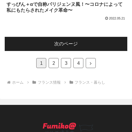
すっぴん＋αで自称パリジェンヌ風！〜コロナによって
私にもたらされたメイク革命〜
2022.05.21
次のページ
次
1
2
3
4
へ
ホーム
フランス情報
フランス・暮らし